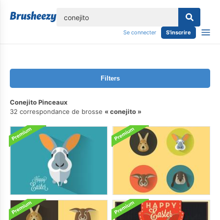
lose
Se connecter
S'inscrire
Filters
Conejito Pinceaux
32 correspondance de brosse
conejito