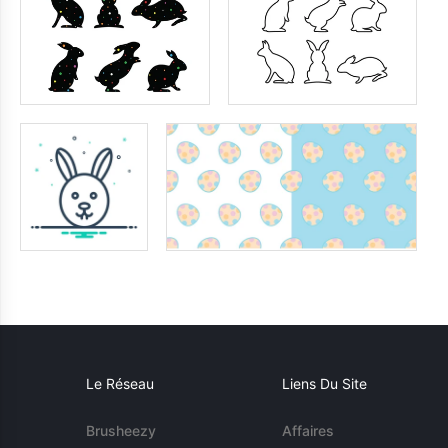
Le Réseau
Liens Du Site
Brusheezy
Affaires