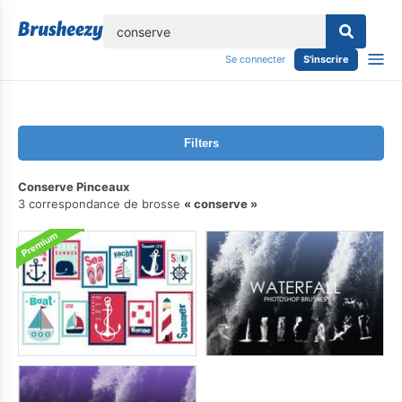
lose
Se connecter
S'inscrire
Filters
Conserve Pinceaux
3 correspondance de brosse
conserve