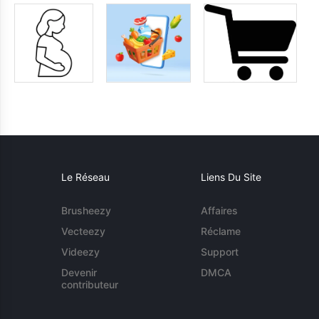
Le Réseau
Liens Du Site
Brusheezy
Affaires
Vecteezy
Réclame
Videezy
Support
Devenir
DMCA
contributeur