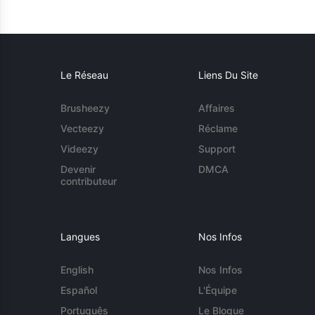
Le Réseau
Liens Du Site
Brusheezy
Affaires
Vecteezy
Réclame
Videezy
Support
Devenir
DMCA
contributeur
Langues
Nos Infos
English
Nos Infos
Español
L'Équipe
Português
Le Blogue