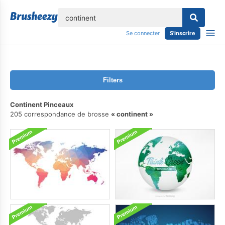
lose
Se connecter
S'inscrire
Filters
Continent Pinceaux
205 correspondance de brosse
continent