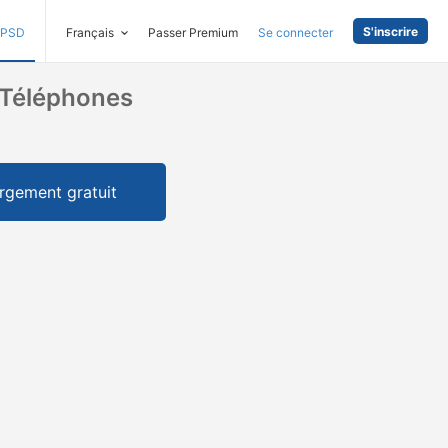
S'inscrire
PSD
Français
Passer Premium
Se connecter
 Téléphones
rgement gratuit