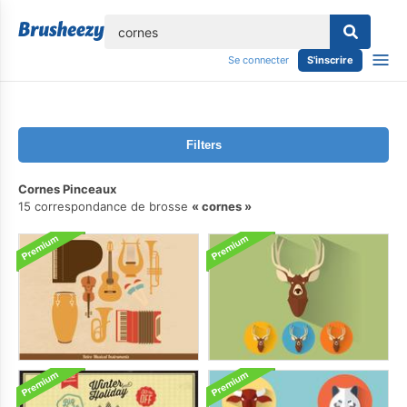
lose
Se connecter
S'inscrire
Filters
Cornes Pinceaux
15 correspondance de brosse
cornes