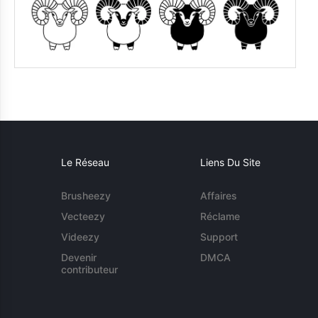
Le Réseau
Liens Du Site
Brusheezy
Affaires
Vecteezy
Réclame
Videezy
Support
Devenir
DMCA
contributeur