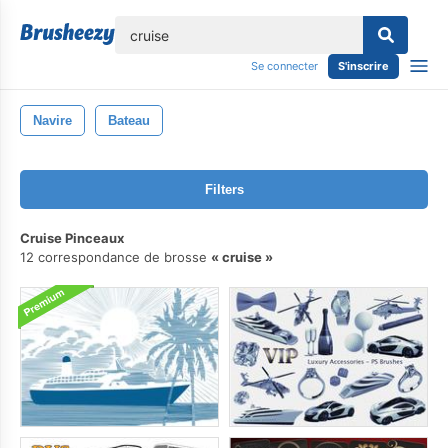
lose
Se connecter
S'inscrire
Navire
Bateau
Filters
Cruise Pinceaux
12 correspondance de brosse
cruise