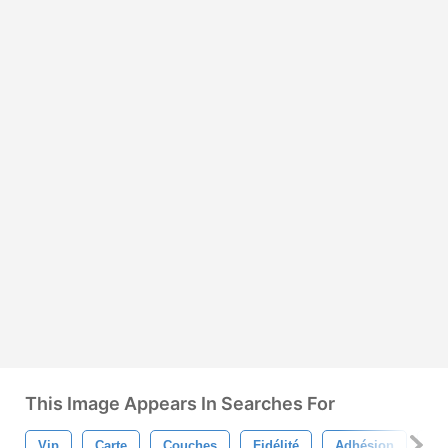
This Image Appears In Searches For
Vip
Carte
Couches
Fidélité
Adhésion
Im