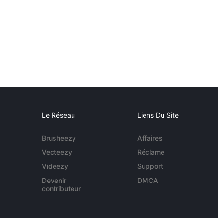
Le Réseau
Liens Du Site
Brusheezy
Affaires
Vecteezy
Réclame
Videezy
Support
Devenir
DMCA
contributeur