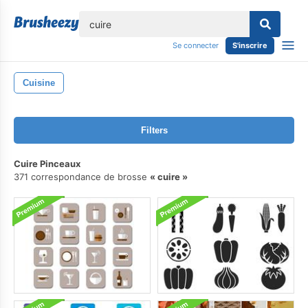
lose
Se connecter
S'inscrire
Cuisine
Filters
Cuire Pinceaux
371 correspondance de brosse
cuire