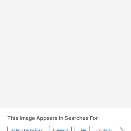
This Image Appears In Searches For
Action De Grâces
Élément
Fête
Contexte
Ball