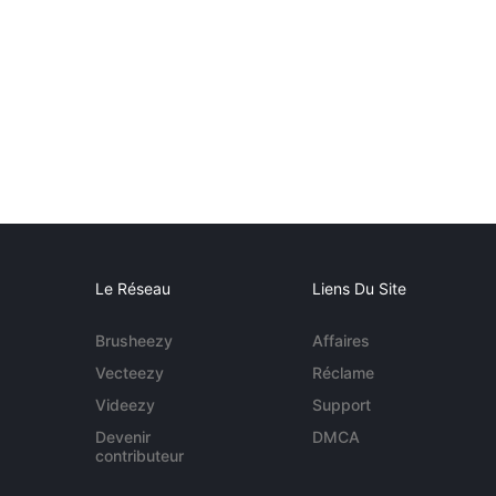
Le Réseau
Liens Du Site
Brusheezy
Affaires
Vecteezy
Réclame
Videezy
Support
Devenir
DMCA
contributeur