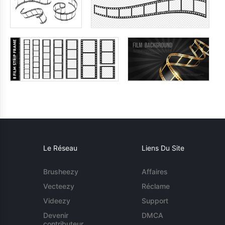
Le Réseau
Liens Du Site
Brusheezy
Affaires
Vecteezy
Réclame
Videezy
Support
Devenir
DMCA
contributeur