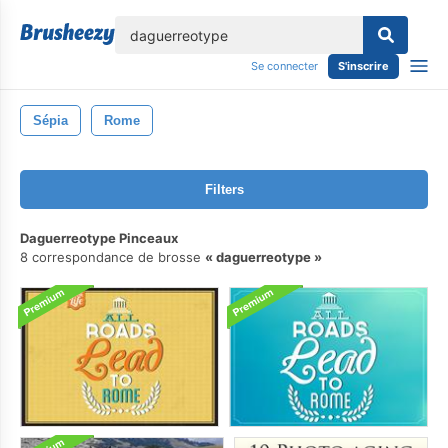
lose
Se connecter
S'inscrire
Sépia
Rome
Filters
Daguerreotype Pinceaux
8 correspondance de brosse
daguerreotype