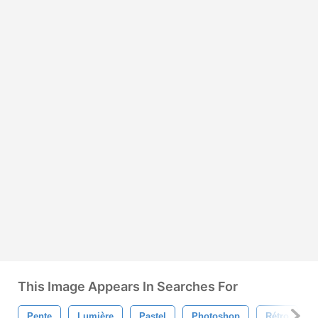
This Image Appears In Searches For
Pente
Lumière
Pastel
Photoshop
Rétro