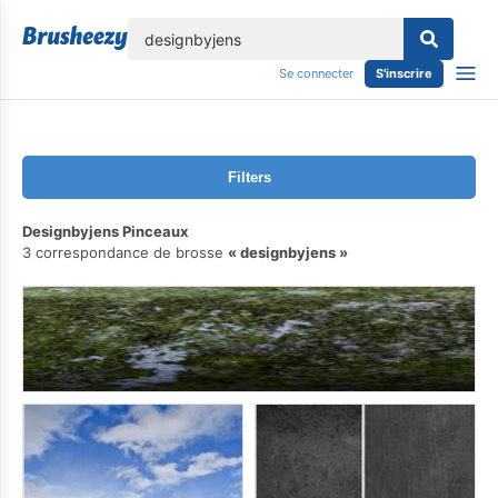
lose
Se connecter
S'inscrire
Filters
Designbyjens Pinceaux
3 correspondance de brosse
designbyjens