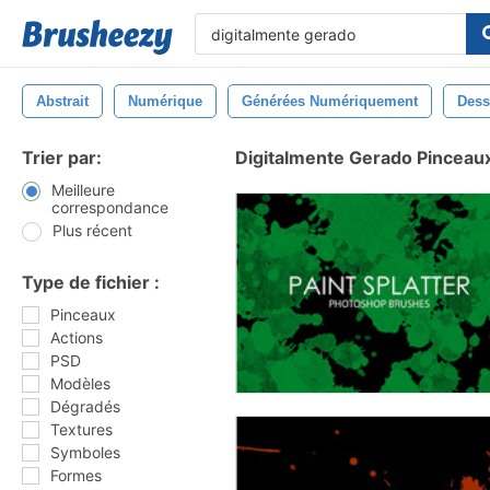
Abstrait
Numérique
Générées Numériquement
Dess
Trier par:
Digitalmente Gerado Pinceau
Meilleure
correspondance
Plus récent
Type de fichier :
Pinceaux
Actions
PSD
Modèles
Dégradés
Textures
Symboles
Formes