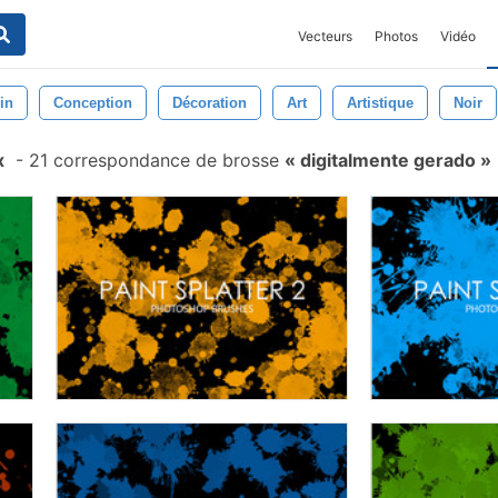
Vecteurs
Photos
Vidéo
in
Conception
Décoration
Art
Artistique
Noir
x
-
21 correspondance de brosse
digitalmente gerado