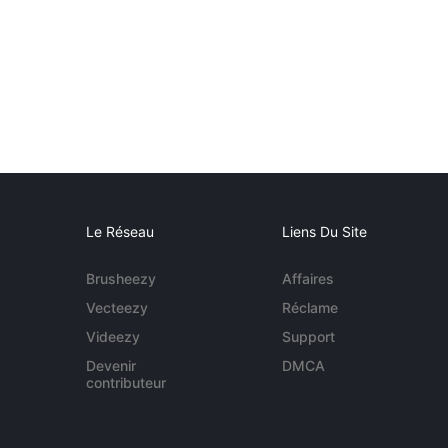
Le Réseau
Liens Du Site
Brusheezy
Affaires
Vecteezy
Réclame
Videezy
Support
Devenir
DMCA
contributeur