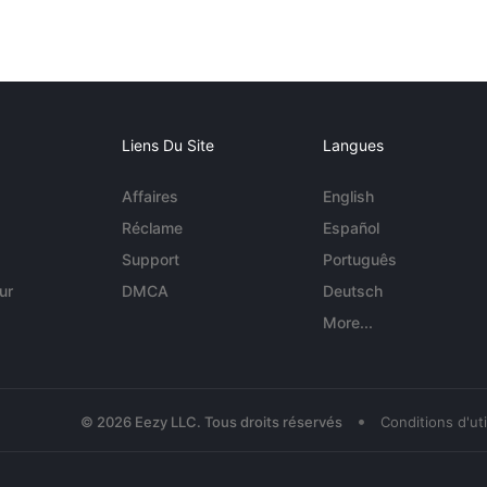
Liens Du Site
Langues
Affaires
English
Réclame
Español
Support
Português
ur
DMCA
Deutsch
More...
•
© 2026 Eezy LLC. Tous droits réservés
Conditions d'uti