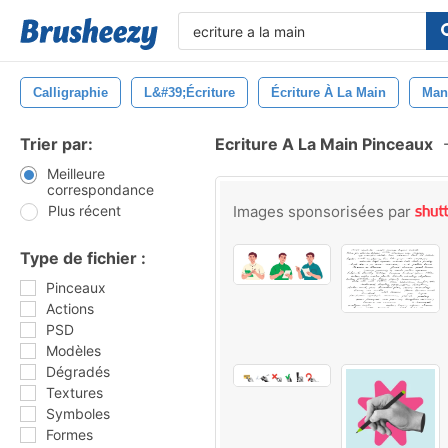
Calligraphie
L&#39;écriture
Écriture À La Main
Man
Trier par:
Ecriture A La Main Pinceaux
Meilleure
correspondance
Plus récent
Images sponsorisées par
Type de fichier :
Pinceaux
Actions
PSD
Modèles
Dégradés
Textures
Symboles
Formes