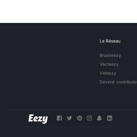
Le Réseau
Brusheezy
Vecteezy
Videezy
Devenir contribute