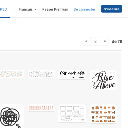
S'inscrire
PSD
Français
Passer Premium
Se connecter
de 79
2