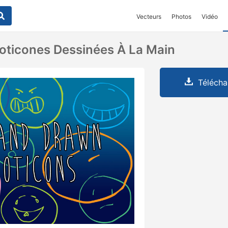
Vecteurs
Photos
Vidéo
ticones Dessinées À La Main
Télécha