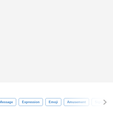
Message
Expression
Emoji
Amusement
Signe