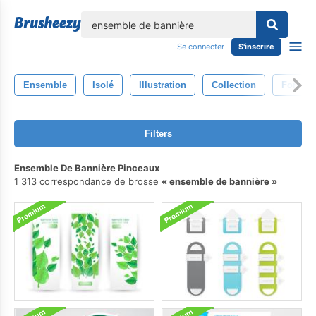
lose
Se connecter
S'inscrire
Ensemble
Isolé
Illustration
Collection
Forme
Filters
Ensemble De Bannière Pinceaux
1 313 correspondance de brosse
ensemble de bannière