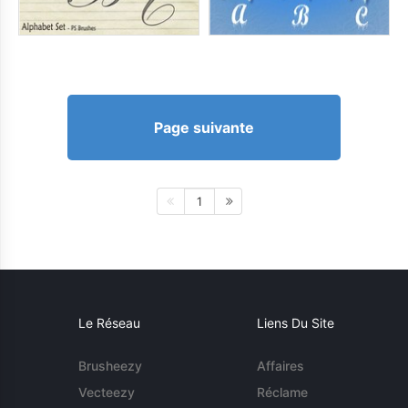
Page suivante
1
Le Réseau
Liens Du Site
Brusheezy
Affaires
Vecteezy
Réclame