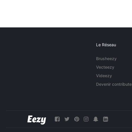
Le Réseau
Brusheezy
Vecteezy
Videezy
Devenir contribute