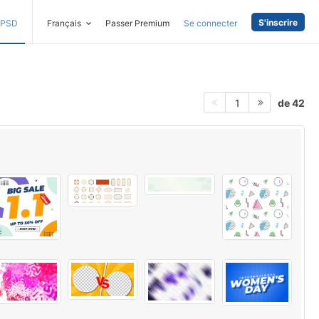
S'inscrire
PSD
Français
Passer Premium
Se connecter
de 42
1