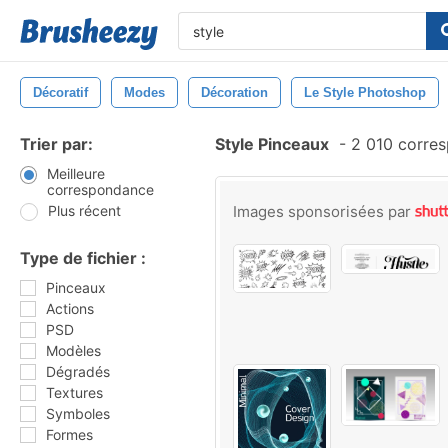
Décoratif
Modes
Décoration
Le Style Photoshop
Trier par:
Style Pinceaux
-
2 010 corre
Meilleure
correspondance
Plus récent
Images sponsorisées par
Type de fichier :
Pinceaux
Actions
PSD
Modèles
Dégradés
Textures
Symboles
Formes