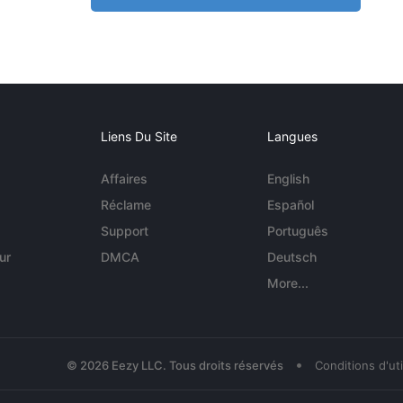
Liens Du Site
Langues
Affaires
English
Réclame
Español
Support
Português
ur
DMCA
Deutsch
More...
•
© 2026 Eezy LLC. Tous droits réservés
Conditions d'uti