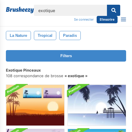
lose
Se connecter
S'inscrire
La Nature
Tropical
Paradis
Filters
Exotique Pinceaux
108 correspondance de brosse
exotique