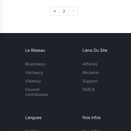
2
Le Réseau
Liens Du Site
Brusheezy
Affaires
Vecteezy
Réclame
Videezy
Support
Devenir
DMCA
contributeur
Langues
Nos Infos