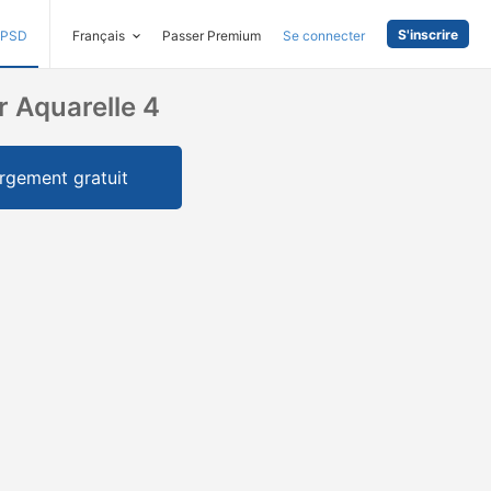
S'inscrire
PSD
Français
Passer Premium
Se connecter
 Aquarelle 4
rgement gratuit