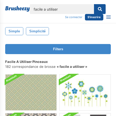
lose
Se connecter
S'inscrire
Simple
Simplicité
Filters
Facile A Utiliser Pinceaux
182 correspondance de brosse
facile a utiliser