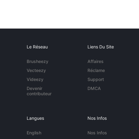
Le Réseau
Liens Du Site
Brusheezy
Affaires
Vecteezy
Réclame
Videezy
Support
Devenir
DMCA
contributeur
Langues
Nos Infos
English
Nos Infos