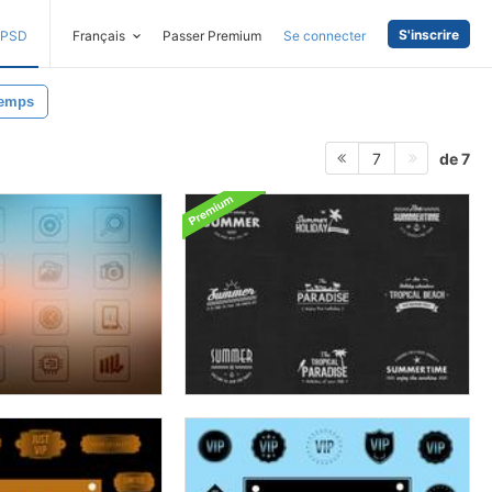
S'inscrire
PSD
Français
Passer Premium
Se connecter
emps
de 7
7