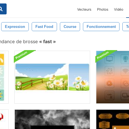
Vecteurs
Photos
Vidéo
Expression
Fast Food
Course
Fonctionnement
T
ndance de brosse
fast