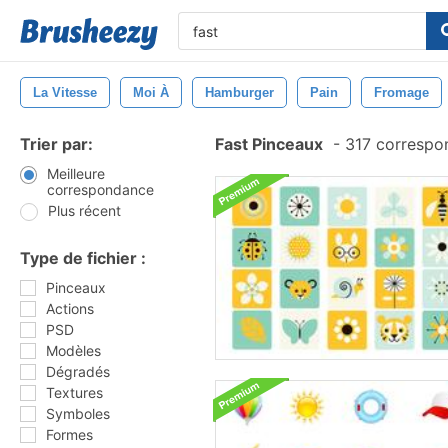
La Vitesse
Moi À
Hamburger
Pain
Fromage
Trier par:
Fast Pinceaux
-
317 correspo
Meilleure
correspondance
Plus récent
Type de fichier :
Pinceaux
Actions
PSD
Modèles
Dégradés
Textures
Symboles
Formes