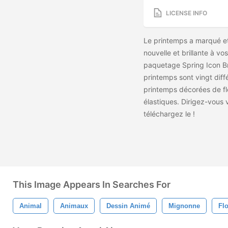
LICENSE INFO
Le printemps a marqué et
nouvelle et brillante à v
paquetage Spring Icon Br
printemps sont vingt dif
printemps décorées de fl
élastiques. Dirigez-vous 
téléchargez le
!
This Image Appears In Searches For
Animal
Animaux
Dessin Animé
Mignonne
Flo