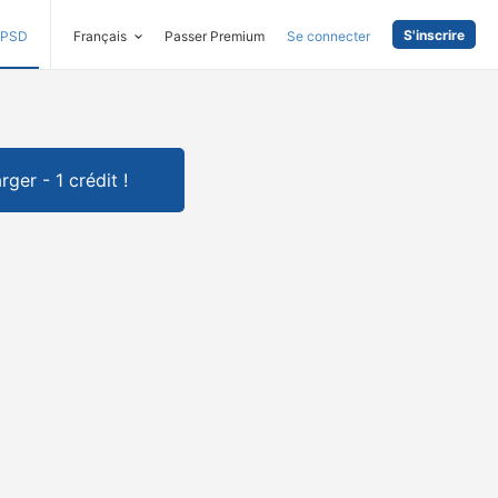
S'inscrire
PSD
Français
Passer Premium
Se connecter
rger - 1 crédit !