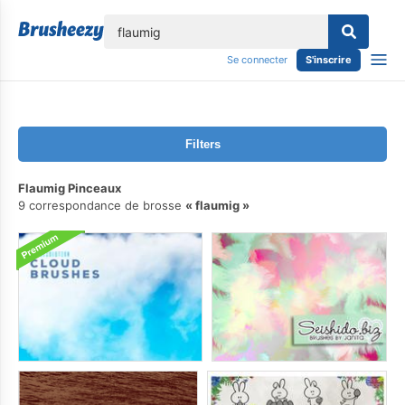
lose
Se connecter
S'inscrire
Filters
Flaumig Pinceaux
9 correspondance de brosse
flaumig