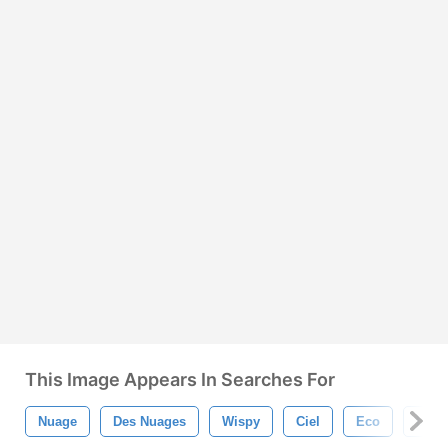
This Image Appears In Searches For
Nuage
Des Nuages
Wispy
Ciel
Eco
La N