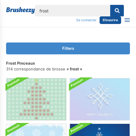
lose
Se connecter
S'inscrire
Filters
Frost Pinceaux
314 correspondance de brosse
frost