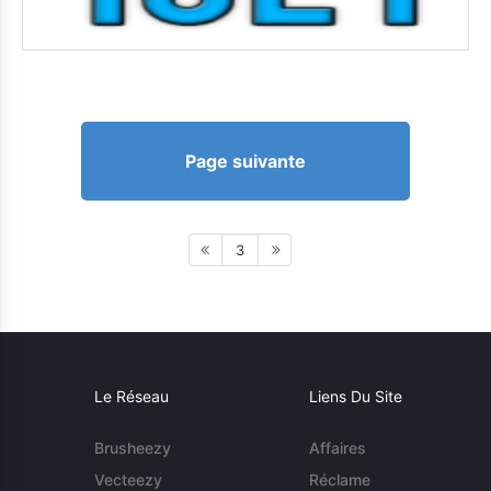
Page suivante
3
Le Réseau
Liens Du Site
Brusheezy
Affaires
Vecteezy
Réclame