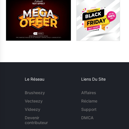
Le Réseau
Liens Du Site
Brusheezy
Affaires
Vecteezy
Réclame
Videezy
Support
Devenir
DMCA
contributeur