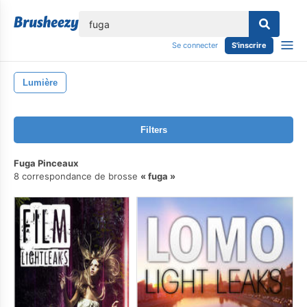
lose
Se connecter
S'inscrire
Lumière
Filters
Fuga Pinceaux
8 correspondance de brosse
fuga