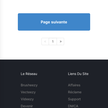
Page suivante
1
Le Réseau
Liens Du Site
Brusheezy
Affaires
Vecteezy
Réclame
Videezy
Support
Devenir
DMCA