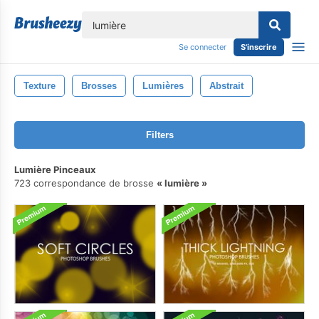
lose
Se connecter
S'inscrire
Texture
Brosses
Lumières
Abstrait
Filters
Lumière Pinceaux
723 correspondance de brosse
lumière