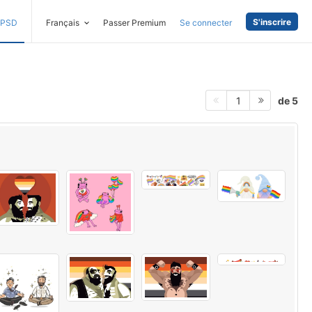
S'inscrire
PSD
Français
Passer Premium
Se connecter
de 5
1