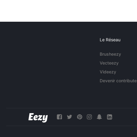
Le Réseau
Brusheezy
Vecteezy
Videezy
Devenir contribute