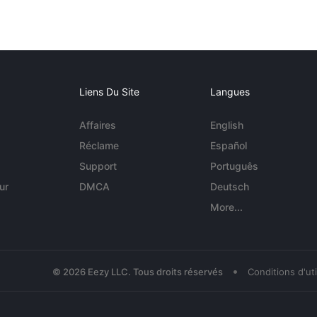
Liens Du Site
Langues
Affaires
English
Réclame
Español
Support
Português
ur
DMCA
Deutsch
More...
•
© 2026 Eezy LLC. Tous droits réservés
Conditions d'uti