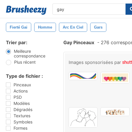
Fierté Gai
Homme
Arc En Ciel
Gars
Trier par:
Gay Pinceaux
-
276 correspo
Meilleure
correspondance
Plus récent
Images sponsorisées par
Type de fichier :
Pinceaux
Actions
PSD
Modèles
Dégradés
Textures
Symboles
Formes