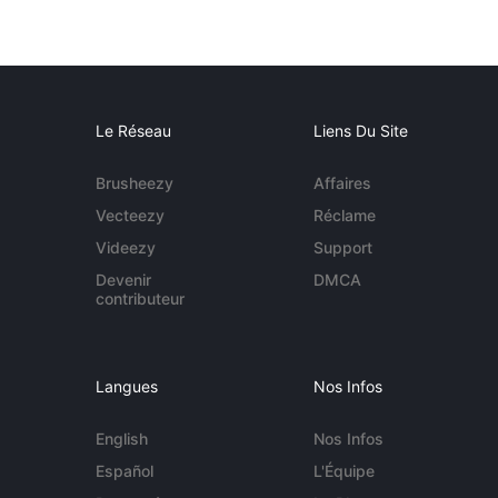
Le Réseau
Liens Du Site
Brusheezy
Affaires
Vecteezy
Réclame
Videezy
Support
Devenir
DMCA
contributeur
Langues
Nos Infos
English
Nos Infos
Español
L'Équipe