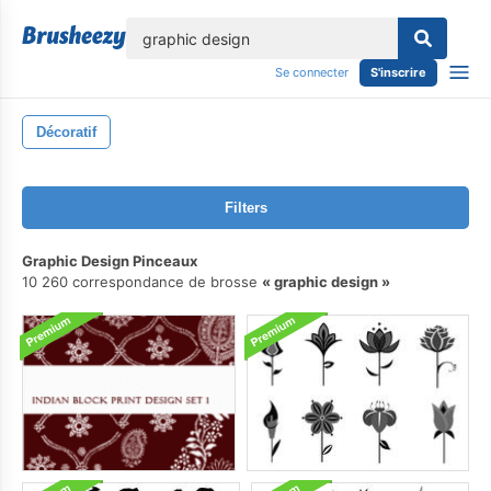
lose
Se connecter
S'inscrire
Décoratif
Filters
Graphic Design Pinceaux
10 260 correspondance de brosse
graphic design