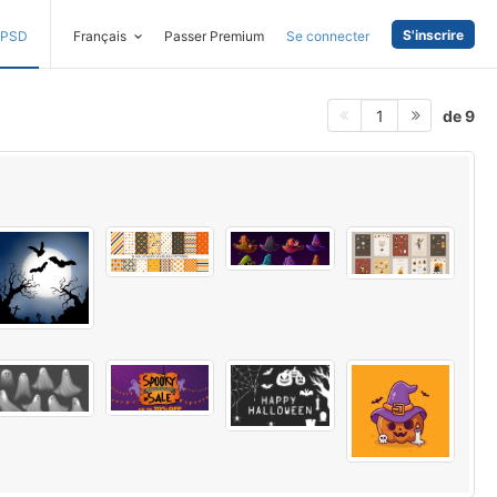
S'inscrire
PSD
Français
Passer Premium
Se connecter
de 9
1