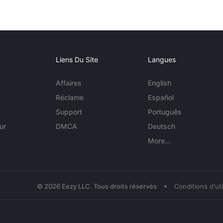
Liens Du Site
Langues
Affaires
English
Réclame
Español
Support
Português
ur
DMCA
Deutsch
More...
•
© 2026 Eezy LLC. Tous droits réservés
Conditions d'uti