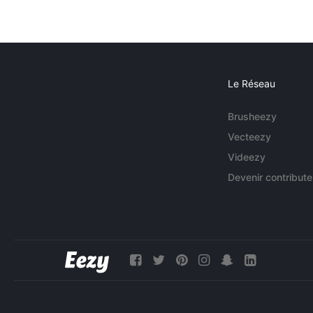
Le Réseau
Brusheezy
Vecteezy
Videezy
Devenir contribute