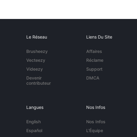
Le Réseau
Liens Du Site
Brusheezy
Affaires
Vecteezy
Réclame
Videezy
Support
Devenir
DMCA
contributeur
Langues
Nos Infos
English
Nos Infos
Español
L'Équipe