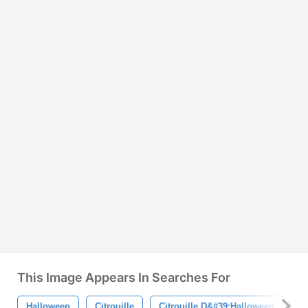
This Image Appears In Searches For
Halloween
Citrouille
Citrouille D&#39;halloween
F