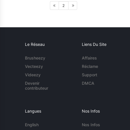
2
Le Réseau
Liens Du Site
Brusheezy
Affaires
Vecteezy
Réclame
Videezy
Support
Devenir
DMCA
contributeur
Langues
Nos Infos
English
Nos Infos