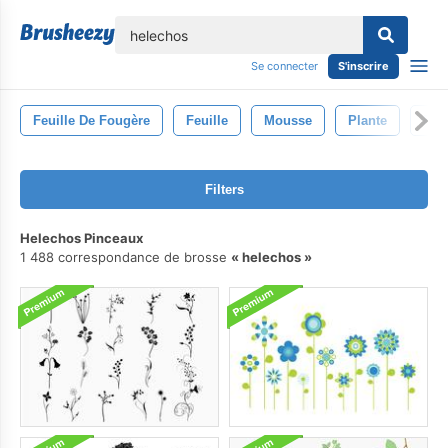
lose
Se connecter
S'inscrire
Feuille De Fougère
Feuille
Mousse
Plante
Fle
Filters
Helechos Pinceaux
1 488 correspondance de brosse
helechos