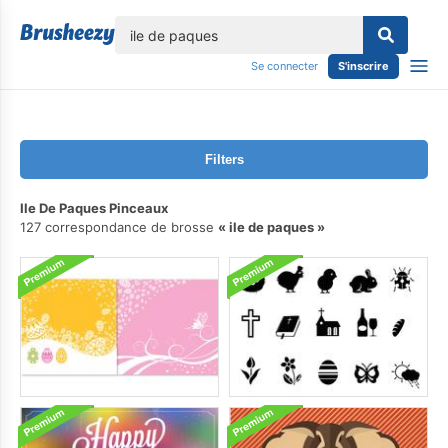
lose
Se connecter
S'inscrire
Filters
Ile De Paques Pinceaux
127 correspondance de brosse
ile de paques