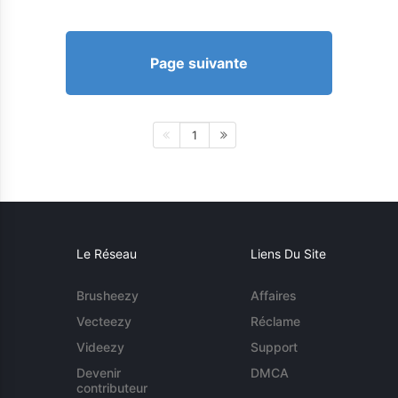
Page suivante
1
Le Réseau
Liens Du Site
Brusheezy
Affaires
Vecteezy
Réclame
Videezy
Support
Devenir
DMCA
contributeur