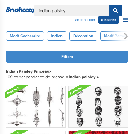
lose
Se connecter
S'inscrire
Motif Cachemire
Indien
Décoration
Motif Persan
Filters
Indian Paisley Pinceaux
109 correspondance de brosse
indian paisley