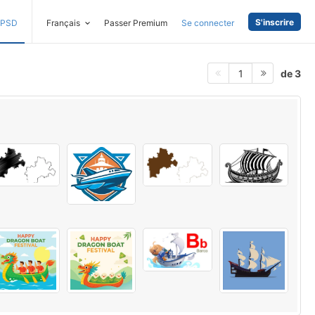
S'inscrire
PSD
Français
Passer Premium
Se connecter
de 3
1