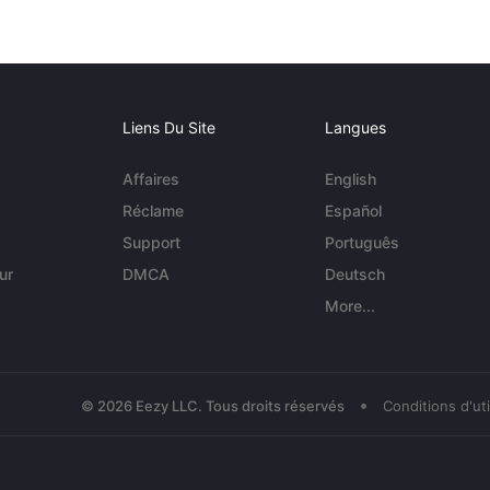
Liens Du Site
Langues
Affaires
English
Réclame
Español
Support
Português
ur
DMCA
Deutsch
More...
•
© 2026 Eezy LLC. Tous droits réservés
Conditions d'uti