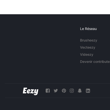
Le Réseau
Brusheezy
Vecteezy
Videezy
Devenir contribute