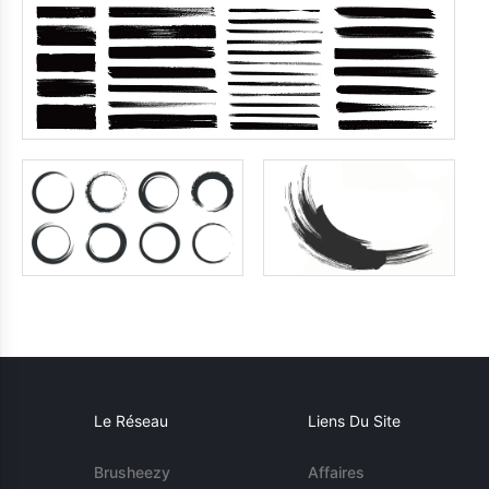
Le Réseau
Liens Du Site
Brusheezy
Affaires