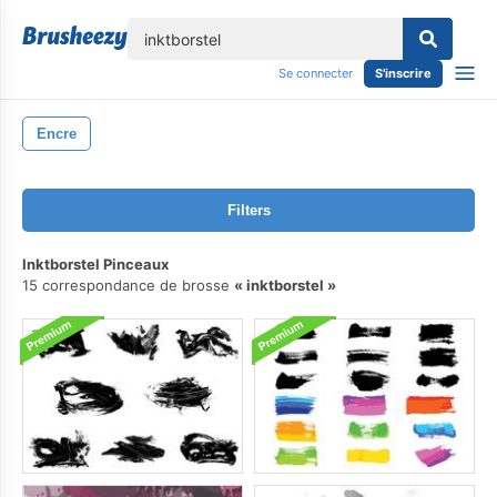
lose
Se connecter
S'inscrire
Encre
Filters
Inktborstel Pinceaux
15 correspondance de brosse
inktborstel