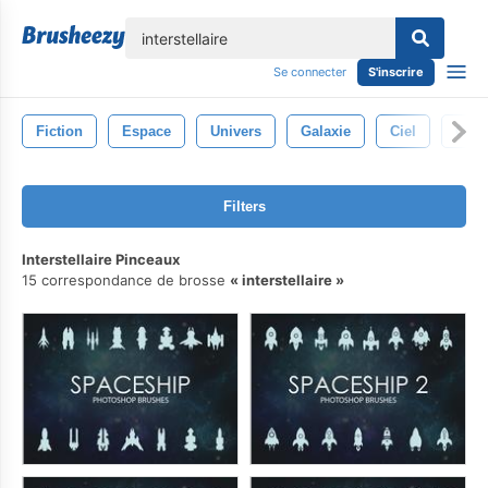
lose
Se connecter
S'inscrire
Fiction
Espace
Univers
Galaxie
Ciel
Ovni
Filters
Interstellaire Pinceaux
15 correspondance de brosse
interstellaire