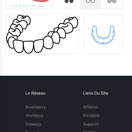
Le Réseau
Liens Du Site
Brusheezy
Affaires
Vecteezy
Réclame
Videezy
Support