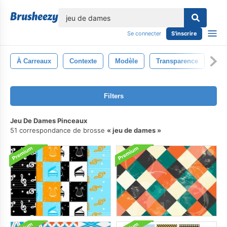
lose
Se connecter
S'inscrire
À Carreaux
Contexte
Modèle
Transparence
Bri
Filters
Jeu De Dames Pinceaux
51 correspondance de brosse
jeu de dames