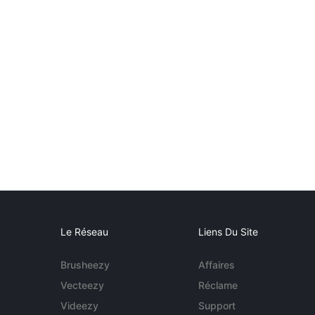
Le Réseau
Liens Du Site
Brusheezy
Affaires
Vecteezy
Réclame
Videezy
Support