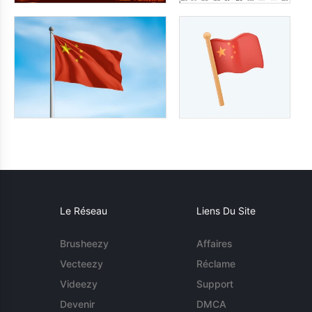
Le Réseau
Liens Du Site
Brusheezy
Affaires
Vecteezy
Réclame
Videezy
Support
Devenir
DMCA