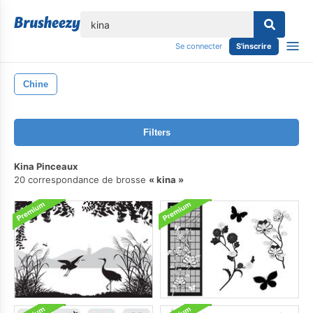
lose
Se connecter
S'inscrire
Chine
Filters
Kina Pinceaux
20 correspondance de brosse
kina