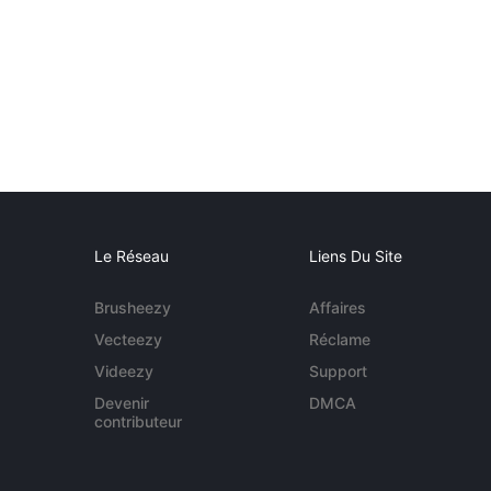
Le Réseau
Liens Du Site
Brusheezy
Affaires
Vecteezy
Réclame
Videezy
Support
Devenir
DMCA
contributeur