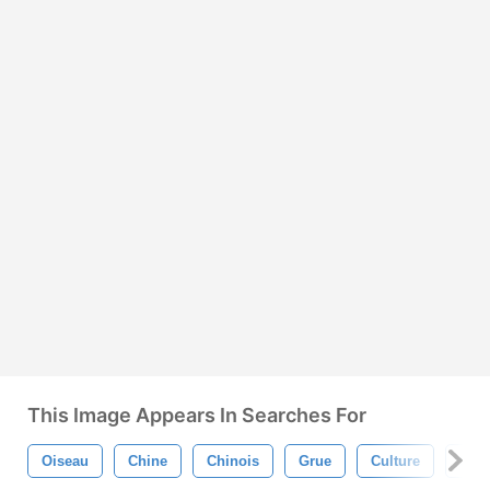
This Image Appears In Searches For
Oiseau
Chine
Chinois
Grue
Culture
Sym