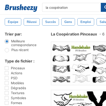
Équipe
Réussi
Succès
Gens
Emploi
Salu
Trier par:
La Coopération Pinceaux
-
6 
Meilleure
correspondance
Plus récent
Type de fichier :
Pinceaux
Actions
PSD
Modèles
Dégradés
Textures
Symboles
Formes