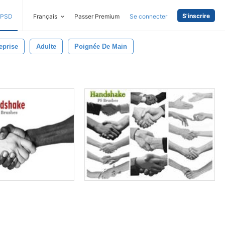
S'inscrire
PSD
Français
Passer Premium
Se connecter
eprise
Adulte
Poignée De Main