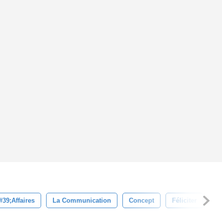
9;affaires
La Communication
Concept
Féliciter
Co