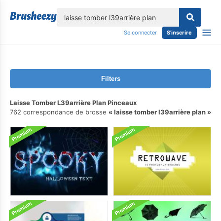
lose
Se connecter
S'inscrire
Filters
Laisse Tomber L39arrière Plan Pinceaux
762 correspondance de brosse
laisse tomber l39arrière plan