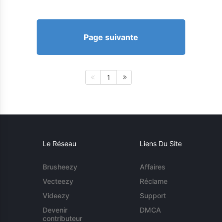
Page suivante
1
Le Réseau
Liens Du Site
Brusheezy
Affaires
Vecteezy
Réclame
Videezy
Support
Devenir
DMCA
contributeur