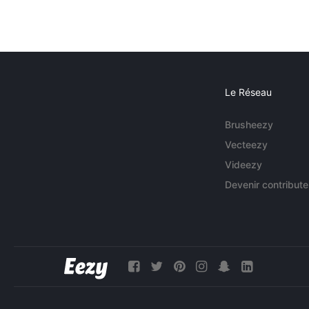
Le Réseau
Brusheezy
Vecteezy
Videezy
Devenir contribute