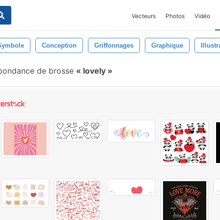
Vecteurs
Photos
Vidéo
Symbole
Conception
Griffonnages
Graphique
Illust
pondance de brosse
lovely