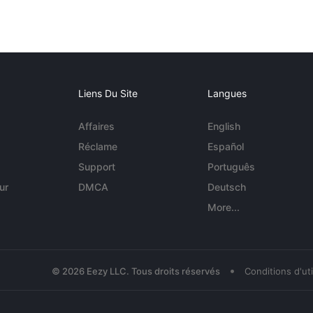
Liens Du Site
Langues
Affaires
English
Réclame
Español
Support
Português
ur
DMCA
Deutsch
More...
•
© 2026 Eezy LLC. Tous droits réservés
Conditions d'uti