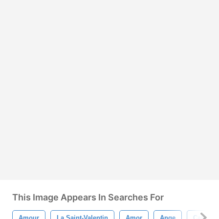
This Image Appears In Searches For
Amour
La Saint-Valentin
Amor
Ange
Cambre