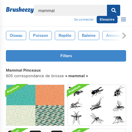
lose
Se connecter
S'inscrire
Oiseau
Poisson
Reptile
Baleine
Animaux
Filters
Mammal Pinceaux
605 correspondance de brosse
mammal